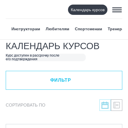
Календарь курсов
ФИЛЬТР
Инструкторам
Любителям
Спортсменам
Тренерам
ВИД СПОРТА
КАЛЕНДАРЬ КУРСОВ
Я ХОЧУ
Курс доступен в рассрочку после
его подтверждения
КАТЕГОРИЯ
ФИЛЬТР
НАПРАВЛЕНИЕ
ЛЕКТОР
СОРТИРОВАТЬ ПО
СРОКИ ПРОВЕДЕНИЯ